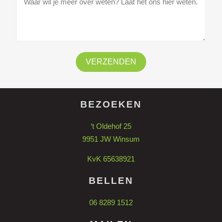
VERZENDEN
BEZOEKEN
‘t Oldehof 25
9951 JW Winsum
KvK 65638921
BELLEN
06 8289 1512