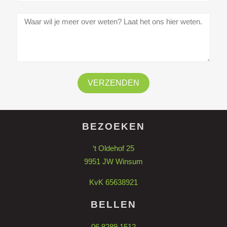
VERZENDEN
BEZOEKEN
‘t Oldehof 25
9951 JW Winsum
KvK 65638921
BELLEN
06 8289 1512